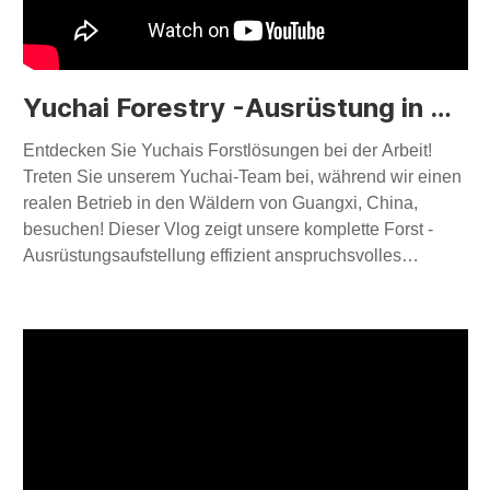
Yuchai Forestry -Ausrüstung in Aktion: Kundenbetriebsbesuch in Guangxi, China
Entdecken Sie Yuchais Forstlösungen bei der Arbeit!
Treten Sie unserem Yuchai-Team bei, während wir einen
realen Betrieb in den Wäldern von Guangxi, China,
besuchen! Dieser Vlog zeigt unsere komplette Forst -
Ausrüstungsaufstellung effizient anspruchsvolles
Gelände und erfüllt die Bedürfnisse unserer Kunden.
Erfahren Sie mehr: Besuchen Sie unsere Website
www.yuchaicm.com