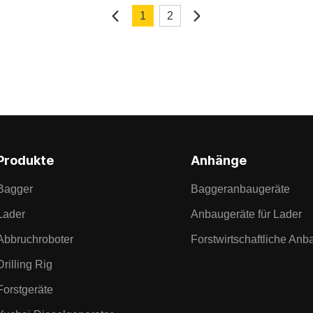
1
2
Produkte
Anhänge
Bagger
Baggeranbaugeräte
Lader
Anbaugeräte für Lader
Abbruchroboter
Forstwirtschaftliche Anb
Drilling Rig
Forstgeräte