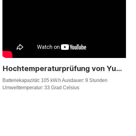
unsere offizielle Website: www.yuchaicm.com
Hochtemperaturprüfung von Yuchai S150 Electric Skid Steer Lauer
Batteriekapazität: 105 kW.h Ausdauer: 9 Stunden
Umwelttemperatur: 33 Grad Celsius