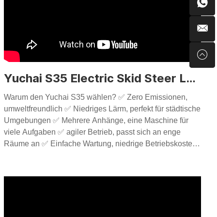
Yuchai S35 Electric Skid Steer Loader: Der vielseitige Krieger, der jeden Job mit Leichtigkeit angeht!
Warum den Yuchai S35 wählen? ✅ Zero Emissionen,
umweltfreundlich ✅ Niedriges Lärm, perfekt für städtische
Umgebungen ✅ Mehrere Anhänge, eine Maschine für
viele Aufgaben ✅ agiler Betrieb, passt sich an enge
Räume an ✅ Einfache Wartung, niedrige Betriebskosten
Wenn Sie die leistungsstarke Leistung dieses
"vielseitigen Kriegers" erleben möchten, klicken Sie auf
das Video, um mehr zu erfahren! Vergessen Sie nicht,
andere zu mögen, zu abonnieren und mit anderen zu
teilen, die es möglicherweise brauchen! Möchten Sie
mehr über Yuchai -Produkte erfahren? Besuchen Sie