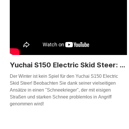
Yuchai S150 Electric Skid Steer: Eroberer Winter mit Vielseitigkeit
Der Winter ist kein Spiel für den Yuchai S150 Electric
Skid Steer! Beobachten Sie dank seiner vielseitigen
Ansätze in einen "Schneekrieger", der mit eisigen
Straßen und starken Schnee problemlos in Angriff
genommen wird!