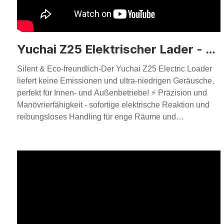
Yuchai Z25 Elektrischer Lader - ruhig, agil und mächtig
Silent & Eco-freundlich-Der Yuchai Z25 Electric Loader
liefert keine Emissionen und ultra-niedrigen Geräusche,
perfekt für Innen- und Außenbetriebe! ⚡ Präzision und
Manövrierfähigkeit - sofortige elektrische Reaktion und
reibungsloses Handling für enge Räume und
anspruchsvolle Arbeitsplätze.