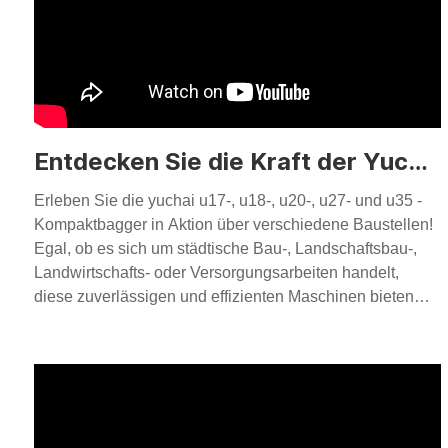
Entdecken Sie die Kraft der Yuchai -Mini -Bagger
Erleben Sie die yuchai u17-, u18-, u20-, u27- und u35 -
Kompaktbagger in Aktion über verschiedene Baustellen!
Egal, ob es sich um städtische Bau-, Landschaftsbau-,
Landwirtschafts- oder Versorgungsarbeiten handelt,
diese zuverlässigen und effizienten Maschinen bieten
außergewöhnliche Leistung. ✅ Kompakt und agil -
perfekt für enge Räume. ✅ Leistungsstark und effizient -
optimiert für den Kraftstoffverbrauch und die Produktivität.
✅ Langlebig und wartungsarm - gebaut, um unter
schwierigen Bedingungen zu dauern.