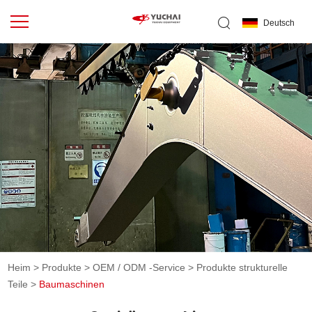
Deutsch
Heim
>
Produkte
>
OEM / ODM -Service
>
Produkte strukturelle
Teile
>
Baumaschinen