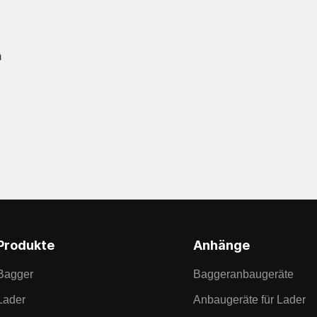
m
Produkte
Anhänge
Bagger
Baggeranbaugeräte
Lader
Anbaugeräte für Lader