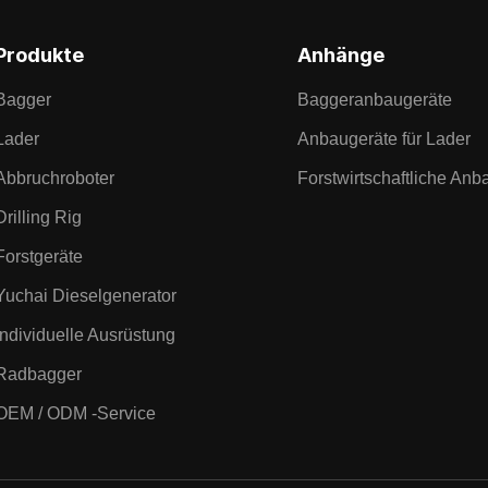
Produkte
Anhänge
Bagger
Baggeranbaugeräte
Lader
Anbaugeräte für Lader
Abbruchroboter
Forstwirtschaftliche Anb
Drilling Rig
Forstgeräte
Yuchai Dieselgenerator
Individuelle Ausrüstung
Radbagger
OEM / ODM -Service