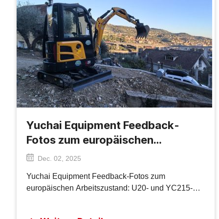
Yuchai Equipment Feedback-
Fotos zum europäischen
Arbeitszustand: U20- und YC215-
Dec. 02, 2025
Bauszenen
Yuchai Equipment Feedback-Fotos zum
europäischen Arbeitszustand: U20- und YC215-
Bauszenen