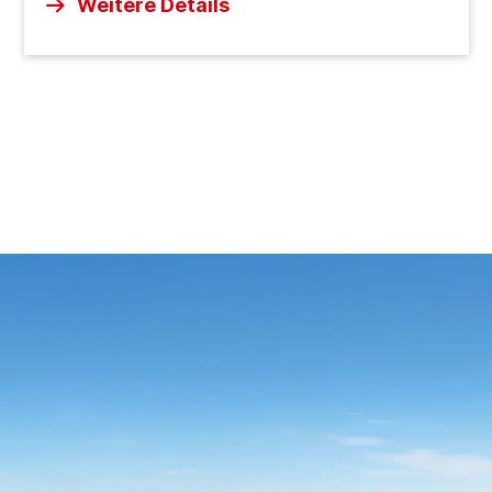
Weitere Details
Bewältigung der härtesten Baustellenumgebungen
entwickelt und bietet unerschütterliche Stabilität,
absolute Stärke und höchste Effizienz, egal ob Sie
durch knietiefen Schlamm navigieren, schwere
Erdbewegungen in Angriff nehmen oder durch
verdichteten Boden graben.
e