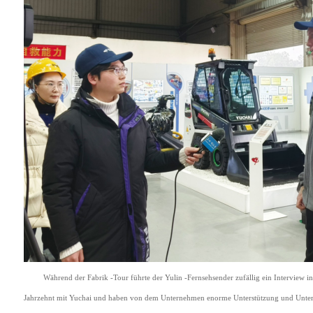
Während der Fabrik -Tour führte der Yulin -Fernsehsender zufällig ein Interview i
Jahrzehnt mit Yuchai und haben von dem Unternehmen enorme Unterstützung und Unterst