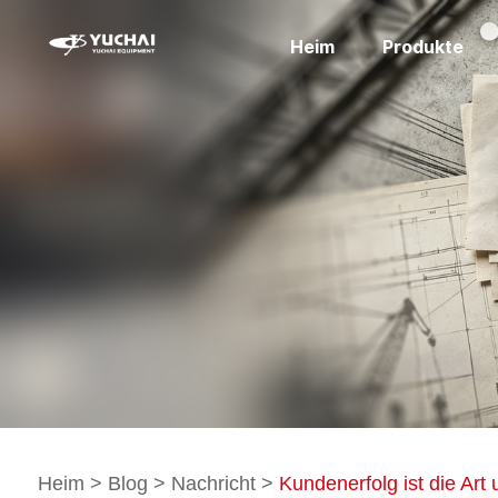
Heim
Produkte
Heim
>
Blog
>
Nachricht
>
Kundenerfolg ist die Art