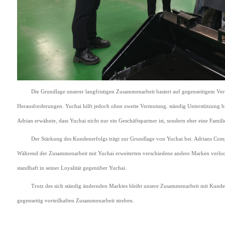
Die Grundlage unserer langfristigen Zusammenarbeit basiert auf gegenseitigem Ve
Herausforderungen. Yuchai hilft jedoch ohne zweite Vermutung. ständig Unterstützung bi
Adrian erwähnte, dass Yuchai nicht nur ein Geschäftspartner ist, sondern eher eine Familie
Der Stärkung des Kundenerfolgs trägt zur Grundlage von Yuchai bei. Adrians Compan
Während der Zusammenarbeit mit Yuchai erweiterten verschiedene andere Marken verlo
standhaft in seiner Loyalität gegenüber Yuchai.
Trotz des sich ständig ändernden Marktes bleibt unsere Zusammenarbeit mit Kunden
gegenseitig vorteilhaften Zusammenarbeit streben.