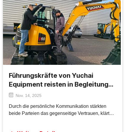
Führungskräfte von Yuchai
Equipment reisten in Begleitung
von Servicemitarbeitern und
Nov. 14, 2025
Vertriebsmitarbeitern zu
Durch die persönliche Kommunikation stärkten
Geschäftsverhandlungen nach
beide Parteien das gegenseitige Vertrauen, klärten
Europa
die Richtung der Zusammenarbeit und erzielten
erste Absichten für mehrere Kooperationsinitiativen