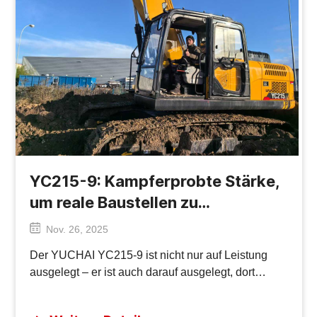
YC215-9: Kampferprobte Stärke,
um reale Baustellen zu
dominieren!
Nov. 26, 2025
Der YUCHAI YC215-9 ist nicht nur auf Leistung
ausgelegt – er ist auch darauf ausgelegt, dort
erfolgreich zu sein, wo andere Maschinen
scheitern. Dieses Kraftpaket wurde für die