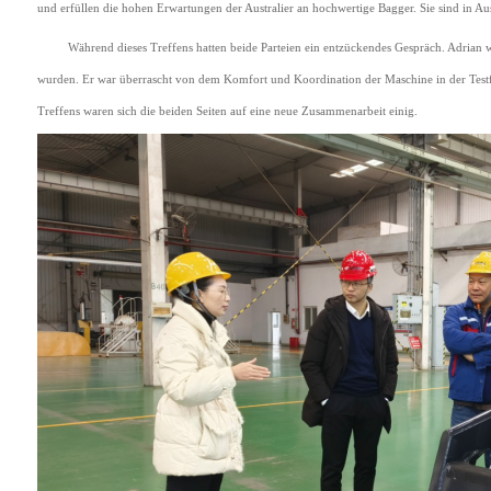
und erfüllen die hohen Erwartungen der Australier an hochwertige Bagger. Sie sind in Aust
Während dieses Treffens hatten beide Parteien ein entzückendes Gespräch. Adrian
wurden. Er war überrascht von dem Komfort und Koordination der Maschine in der Testf
Treffens waren sich die beiden Seiten auf eine neue Zusammenarbeit einig.