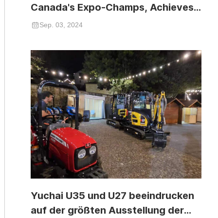
Canada's Expo-Champs, Achieves
Significant Success
Sep. 03, 2024
Yuchai U35 und U27 beeindrucken
auf der größten Ausstellung der