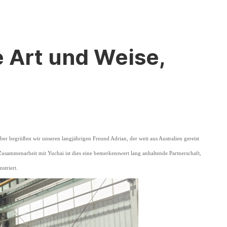
e Art und Weise,
ber begrüßen wir unseren langjährigen Freund Adrian, der weit aus Australien gereist
n Zusammenarbeit mit Yuchai ist dies eine bemerkenswert lang anhaltende Partnerschaft,
striert.