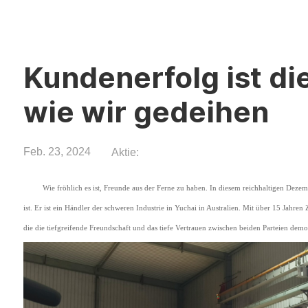
Kundenerfolg ist di
wie wir gedeihen
Feb. 23, 2024
Aktie:
Wie fröhlich es ist, Freunde aus der Ferne zu haben. In diesem reichhaltigen Dezem
ist. Er ist ein Händler der schweren Industrie in Yuchai in Australien. Mit über 15 Jahre
die die tiefgreifende Freundschaft und das tiefe Vertrauen zwischen beiden Parteien demon