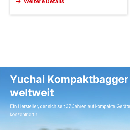
Weitere Details
Yuchai Kompaktbagger
weltweit
Ein Hersteller, der sich seit 37 Jahren auf kompakte Gerät
konzentriert！