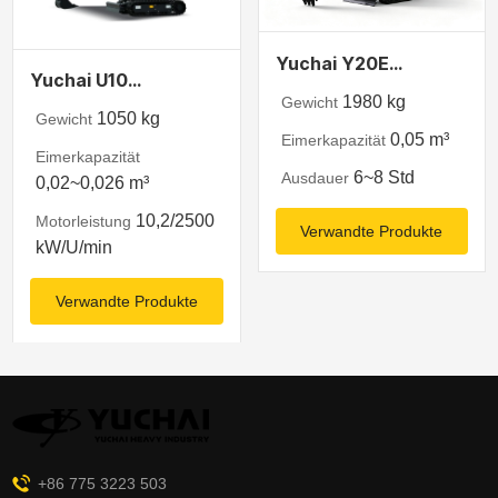
Yuchai Y20E
Yuchai U10
Elektrobagger
1980 kg
Gewicht
Minibagger
1050 kg
Gewicht
0,05 m³
Eimerkapazität
Eimerkapazität
6~8 Std
Ausdauer
0,02~0,026 m³
10,2/2500
Motorleistung
Verwandte Produkte
kW/U/min
Verwandte Produkte
+86 775 3223 503