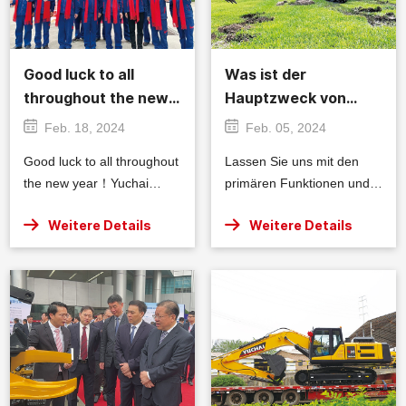
Good luck to all
Was ist der
throughout the new
Hauptzweck von
year！Yuchai Heavy
Bagger?
Feb. 18, 2024
Feb. 05, 2024
Industry kicks off the
Good luck to all throughout
Lassen Sie uns mit den
Year of the Dragon
the new year！Yuchai
primären Funktionen und
with a refreshing
Heavy Industry kicks off the
Anwendungen befassen,
spirit.
Weitere Details
Weitere Details
Year of the Dragon with a
die den Hauptzweck von
refreshing spirit.
Baggern definieren.