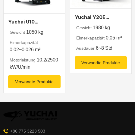
Yuchai Y20E
Yuchai U10
Elektrobagger
1980 kg
Gewicht
Minibagger
1050 kg
Gewicht
0,05 m³
Eimerkapazität
Eimerkapazität
6~8 Std
Ausdauer
0,02~0,026 m³
10,2/2500
Motorleistung
Verwandte Produkte
kW/U/min
Verwandte Produkte
+86 775 3223 503