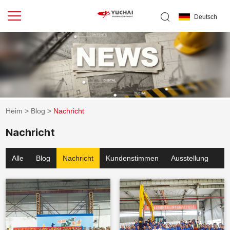
Deutsch
Heim
>
Blog
>
Nachricht
Nachricht
Alle
Blog
Nachricht
Kundenstimmen
Ausstellung