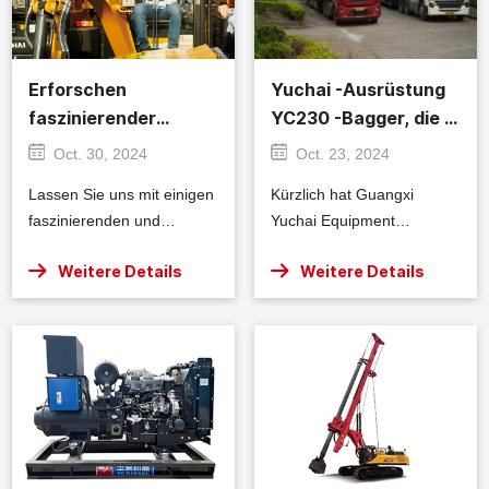
Erforschen
Yuchai -Ausrüstung
faszinierender
YC230 -Bagger, die in
Fakten über Bagger
Ausland in Ausland
Oct. 30, 2024
Oct. 23, 2024
exportiert wurden
Lassen Sie uns mit einigen
Kürzlich hat Guangxi
faszinierenden und
Yuchai Equipment
weniger bekannten Fakten
Technology Co., Ltd.
Weitere Details
Weitere Details
über Bagger eintauchen.
erfolgreich eine Charge
YC230 -Bagger
ausgeliefert. Diese Bagger
werden hauptsächlich in
Ingenieurbauprojekten in
Übersee verwendet,
einschließlich des
Bauwesens, Brücken,
Tunnel und anderer