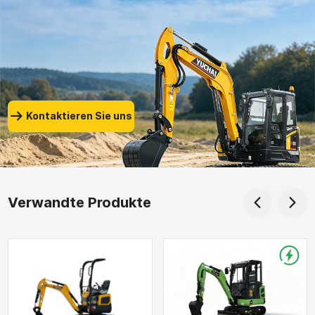
ebenfalls Guo Deming,
Heavy Industry nahmen an
stellvertretender General
der Zeremonie teil.
Manager der Gruppe,
teilnahmen.
Kontaktieren Sie uns
Verwandte Produkte