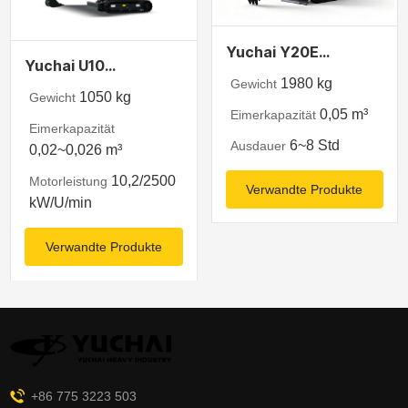
Yuchai Y20E
Yuchai U10
Elektrobagger
1980 kg
Gewicht
Minibagger
1050 kg
Gewicht
0,05 m³
Eimerkapazität
Eimerkapazität
6~8 Std
Ausdauer
0,02~0,026 m³
10,2/2500
Motorleistung
Verwandte Produkte
kW/U/min
Verwandte Produkte
+86 775 3223 503