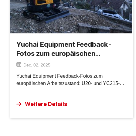
Yuchai Equipment Feedback-
Fotos zum europäischen
Arbeitszustand: U20- und YC215-
Dec. 02, 2025
Bauszenen
Yuchai Equipment Feedback-Fotos zum
europäischen Arbeitszustand: U20- und YC215-
Bauszenen
Weitere Details