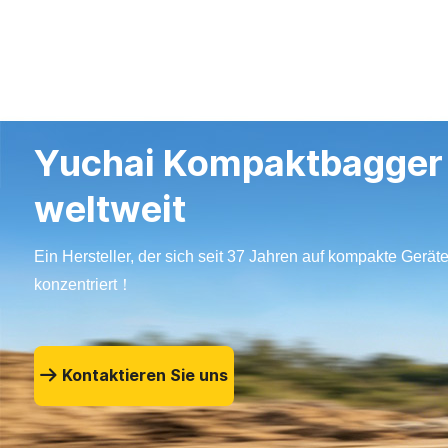
Yuchai Kompaktbagger
weltweit
Ein Hersteller, der sich seit 37 Jahren auf kompakte Gerät
konzentriert！
Kontaktieren Sie uns