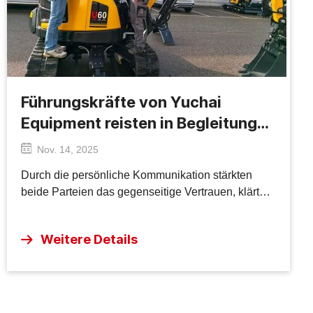
Führungskräfte von Yuchai
Equipment reisten in Begleitung
von Servicemitarbeitern und
Nov. 14, 2025
Vertriebsmitarbeitern zu
Durch die persönliche Kommunikation stärkten
Geschäftsverhandlungen nach
beide Parteien das gegenseitige Vertrauen, klärten
Europa
die Richtung der Zusammenarbeit und erzielten
erste Absichten für mehrere Kooperationsinitiativen
Weitere Details