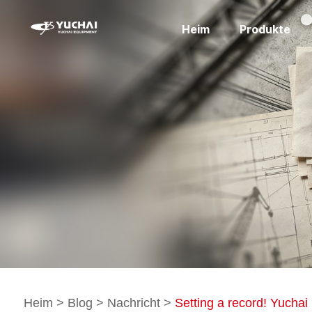
Heim
Produkte
Heim
>
Blog
>
Nachricht
>
Setting a record! Yuchai