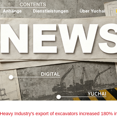
Anhänge
Dienstleistungen
Über Yuchai
 Heavy Industry's export of excavators increased 180% i