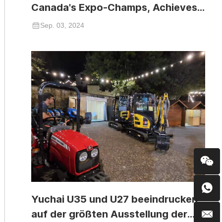
Canada's Expo-Champs, Achieves
Significant Success
Sep. 03, 2024
Yuchai U35 und U27 beeindrucken
auf der größten Ausstellung der