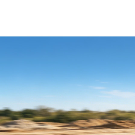
verdichteten Boden graben.
e