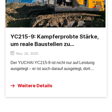
YC215-9: Kampferprobte Stärke,
um reale Baustellen zu
dominieren!
Nov. 26, 2025
Der YUCHAI YC215-9 ist nicht nur auf Leistung
ausgelegt – er ist auch darauf ausgelegt, dort
erfolgreich zu sein, wo andere Maschinen
scheitern. Dieses Kraftpaket wurde für die
Weitere Details
Bewältigung der härtesten Baustellenumgebungen
entwickelt und bietet unerschütterliche Stabilität,
absolute Stärke und höchste Effizienz, egal ob Sie
durch knietiefen Schlamm navigieren, schwere
Erdbewegungen in Angriff nehmen oder durch