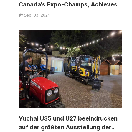
Canada's Expo-Champs, Achieves
Significant Success
Sep. 03, 2024
Yuchai U35 und U27 beeindrucken
auf der größten Ausstellung der