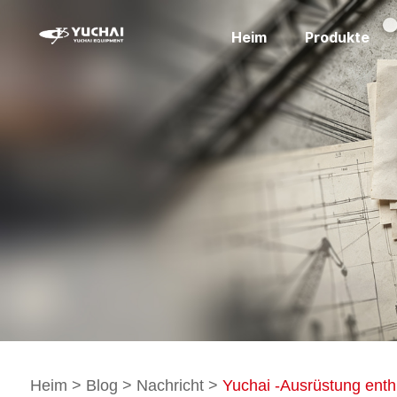
Heim
Produkte
Heim
>
Blog
>
Nachricht
>
Yuchai -Ausrüstung enthü