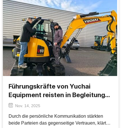
Führungskräfte von Yuchai
Equipment reisten in Begleitung
von Servicemitarbeitern und
Nov. 14, 2025
Vertriebsmitarbeitern zu
Durch die persönliche Kommunikation stärkten
Geschäftsverhandlungen nach
beide Parteien das gegenseitige Vertrauen, klärten