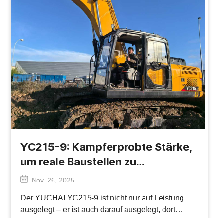
YC215-9: Kampferprobte Stärke,
um reale Baustellen zu
dominieren!
Nov. 26, 2025
Der YUCHAI YC215-9 ist nicht nur auf Leistung
ausgelegt – er ist auch darauf ausgelegt, dort