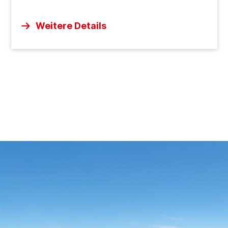
erfolgreich zu sein, wo andere Maschinen
scheitern. Dieses Kraftpaket wurde für die
Weitere Details
Bewältigung der härtesten Baustellenumgebungen
entwickelt und bietet unerschütterliche Stabilität,
absolute Stärke und höchste Effizienz, egal ob Sie
durch knietiefen Schlamm navigieren, schwere
Erdbewegungen in Angriff nehmen oder durch
verdichteten Boden graben.
e