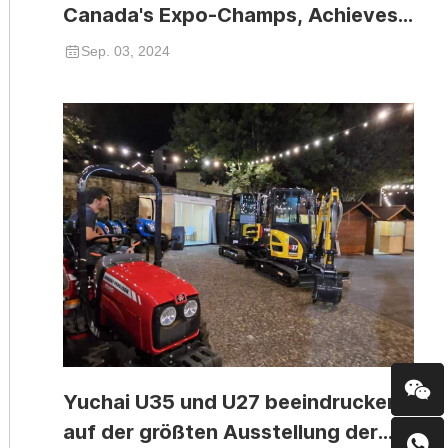
Canada's Expo-Champs, Achieves
Significant Success
Sep. 03, 2024
Yuchai U35 und U27 beeindrucken
auf der größten Ausstellung der