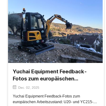
Yuchai Equipment Feedback-
Fotos zum europäischen
Arbeitszustand: U20- und YC215-
Dec. 02, 2025
Bauszenen
Yuchai Equipment Feedback-Fotos zum
europäischen Arbeitszustand: U20- und YC215-