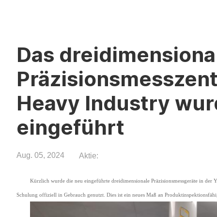
Das dreidimensiona
Präzisionsmesszent
Heavy Industry wurd
eingeführt
Aug. 05, 2024
Aktie:
Kürzlich wurde die neu eingeführte dreidimensionale Präzisionsmessgeräte in der
Schulung offiziell in Gebrauch genutzt. Dies ist ein neues Maß an Produktinspektionsfähi