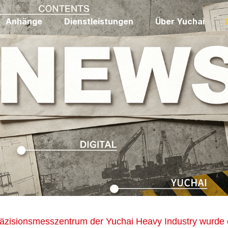
Anhänge
Dienstleistungen
Über Yuchai
äzisionsmesszentrum der Yuchai Heavy Industry wurde off