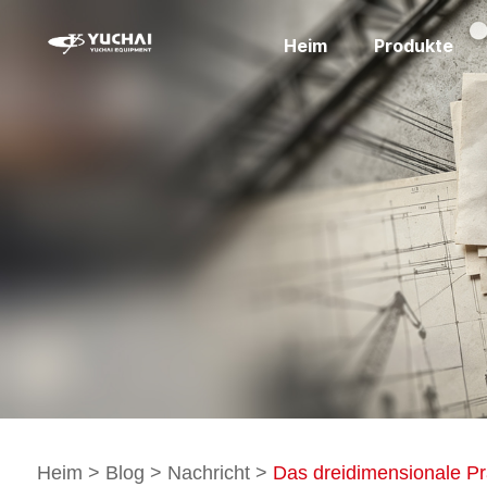
Heim
Produkte
Heim
>
Blog
>
Nachricht
>
Das dreidimensionale Pr