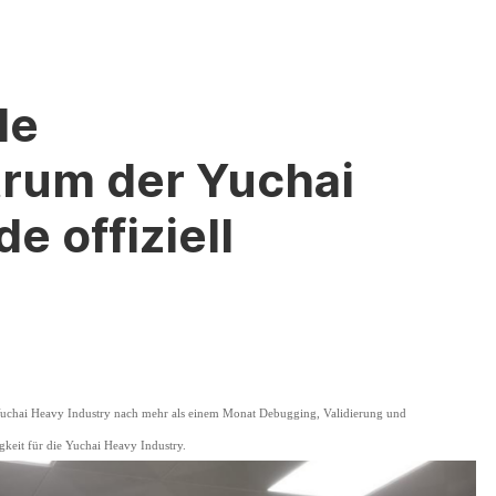
le
rum der Yuchai
e offiziell
 Yuchai Heavy Industry nach mehr als einem Monat Debugging, Validierung und
gkeit für die Yuchai Heavy Industry.