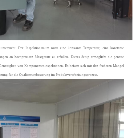
ntersucht. Der Inspektionsraum nutzt eine konstante Temperatur, eine konstante
ungen an hochpräzisen Messgeräte zu erfüllen. Dieses Setup ermöglicht die genaue
enauigkeit von Komponenteninspektionen. Es befasst sich mit den früheren Mängel
zung für die Qualitätsverbesserung im Produktverarbeitungsprozess.