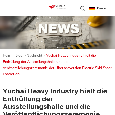
Deutsch
Heim
>
Blog
>
Nachricht
>
Yuchai Heavy Industry hielt die
Enthüllung der Ausstellungshalle und die
Veröffentlichungszeremonie der Überseeversion Electric Skid Steer
Loader ab
Yuchai Heavy Industry hielt die
Enthüllung der
Ausstellungshalle und die
Veröffentlichungszeremonie