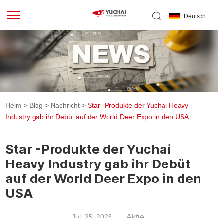
Deutsch
Heim
>
Blog
>
Nachricht
>
Star -Produkte der Yuchai Heavy
Industry gab ihr Debüt auf der World Deer Expo in den USA
Star -Produkte der Yuchai
Heavy Industry gab ihr Debüt
auf der World Deer Expo in den
USA
Aktie:
Jul. 25, 2023