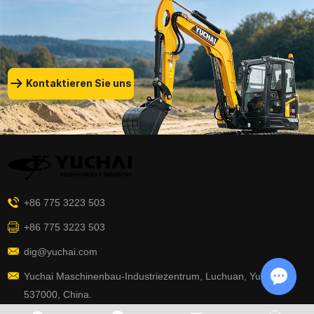
Kontaktieren Sie uns
+86 775 3223 503
+86 775 3223 503
dig@yuchai.com
Yuchai Maschinenbau-Industriezentrum, Luchuan, Yulin,
537000, China.
Chat w