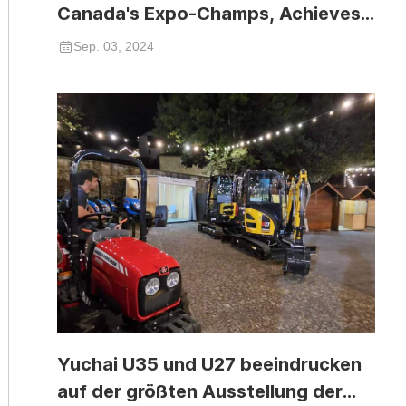
Canada's Expo-Champs, Achieves
Significant Success
Sep. 03, 2024
Yuchai U35 und U27 beeindrucken
auf der größten Ausstellung der