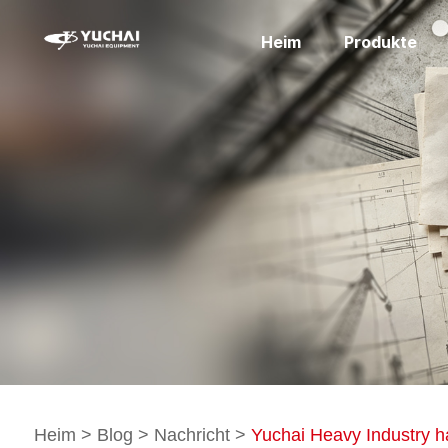
Heim
Produkte
Heim
>
Blog
>
Nachricht
>
Yuchai Heavy Industry h