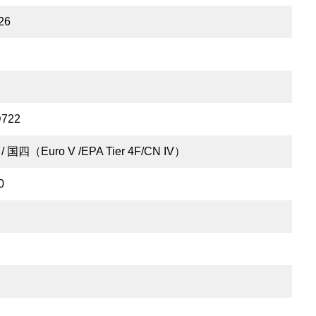
026
D722
 / 国四（Euro V /EPA Tier 4F/CN IV）
0