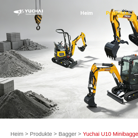
Heim
Produkte
Heim
>
Produkte
>
Bagger
>
Yuchai U10 Minibagge