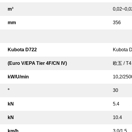
m³
0,02~0,
mm
356
Kubota D722
Kubota 
(Euro V/EPA Tier 4F/CN IV)
欧五 / T4
kW/U/min
10,2/250
°
30
kN
5.4
kN
10.4
km/h
3,0/1,5