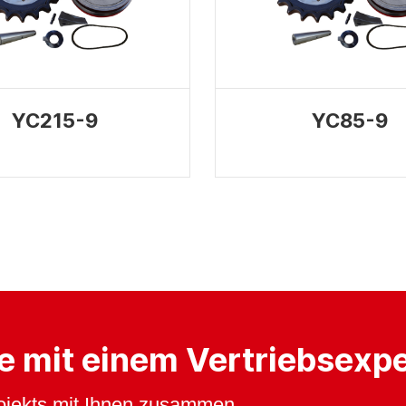
YC215-9
YC85-9
e mit einem Vertriebsexpe
rojekts mit Ihnen zusammen.