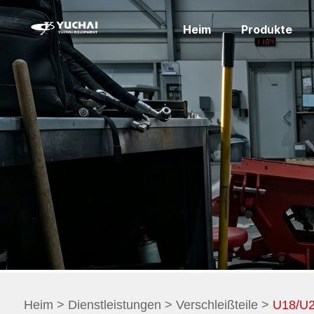
Heim
Produkte
Heim
>
Dienstleistungen
>
Verschleißteile
>
U18/U