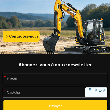
d'accessoires, ils peuvent
excavatrices de Yuchai
rapidement basculer entre
Equipment, cet article
des dizaines de modes de
explique la sélection des
travail pour maximiser la
attaches rapides, les
valeur d'une seule
fonctions des accessoires
machine.
et les stratégies
Contactez-nous
d'adaptation aux tâches
pour maximiser l'efficacité
globale de l'équipement.
Abonnez-vous à notre newsletter