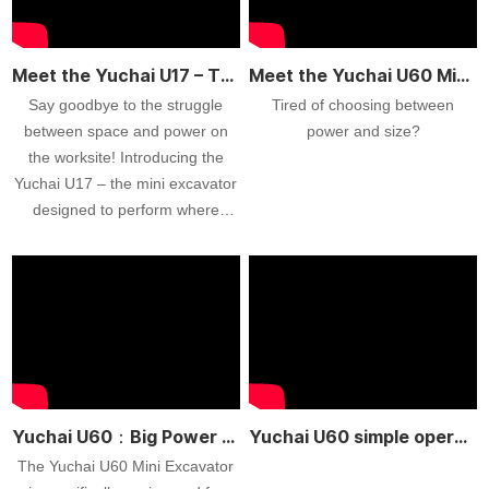
Leistung, ruhige Bewegungen
und hohe Effizienz im täglichen
Einsatz.
Meet the Yuchai U17 – The Compact Powerhouse Built for Your Toughest Jobs!
Meet the Yuchai U60 Mini Excavator – Your Ultimate Compact Power Partner!
Say goodbye to the struggle
Tired of choosing between
between space and power on
power and size?
the worksite! Introducing the
Yuchai U17 – the mini excavator
designed to perform where
others can’t.
Yuchai U60：Big Power Meets Compact Design
Yuchai U60 simple operation
The Yuchai U60 Mini Excavator