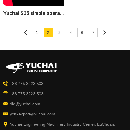
Yuchai S35 simple operation
1
2
3
4
6
7
+86 775 3223 503
+86 775 3223 503
dig@yuchai.com
ychi-export@yuchai.com
Yuchai Engineering Machinery Industry Center, LuChuan,