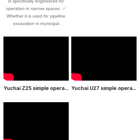
is specifically engineered for
operation in narrow spaces. ✅
Whether it is used for pipeline
excavation in municipal
maintenance, sidewalk
renovation, courtyard
reconstruction, or foundation pit
excavation in small-scale
infrastructure projects, its
compact body allows it to easily
navigate through confined
areas.
Yuchai Z25 simple operation
Yuchai U27 simple operation