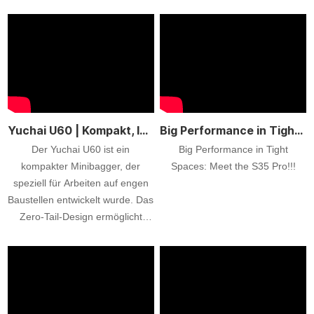
Yuchai U60 | Kompakt, leistungsstark und vielseitig
Big Performance in Tight Spaces: Meet the S35 Pro
Der Yuchai U60 ist ein
Big Performance in Tight
kompakter Minibagger, der
Spaces: Meet the S35 Pro!!!
speziell für Arbeiten auf engen
Baustellen entwickelt wurde. Das
Zero-Tail-Design ermöglicht
präzises Arbeiten auch bei
begrenztem Platz. Ausgestattet
mit einem zuverlässigen Kubota-
Motor und einer leistungsstarken
Hydraulik bietet der U60 starke