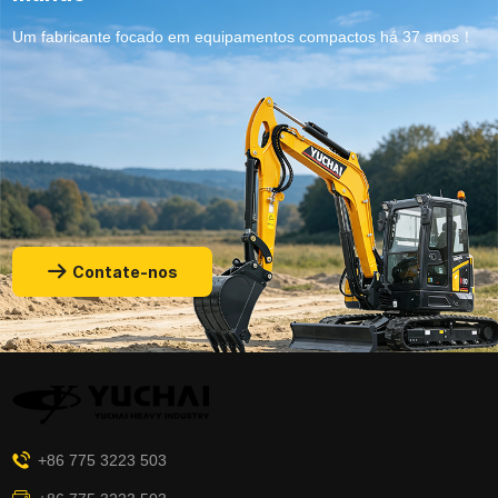
no ciclo de renovação
tradicionais, três
Um fabricante focado em equipamentos compactos há 37 anos！
urbana, surge um padrão
segmentos de nicho em
claro: quando a
rápida evolução –
urbanização passa da
renovação urbana,
expansão externa para a
construção paisagística e
melhoria da qualidade
desenvolvimento agrícola –
interna, os equipamentos
são os principais
compactos caracterizados
impulsionadores do
pela miniaturização,
crescimento, remodelando
flexibilidade,
os requisitos de
Contate-nos
compatibilidade ecológica
desempenho para
e inteligência tornar-se-ão
escavadoras compactas de
os principais cavalos de
formas distintas.
batalha dos projectos de
construção. Hoje, a China
encontra-se num ponto de
viragem histórico
+86 775 3223 503
semelhante ao da Europa