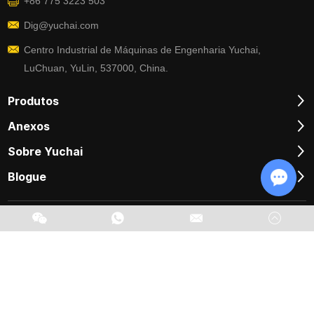
+86 775 3223 503
e da América.
Dig@yuchai.com
Centro Industrial de Máquinas de Engenharia Yuchai,
LuChuan, YuLin, 537000, China.
Produtos
Anexos
Sobre Yuchai
Blogue
Chat w
Copyright @ Guangxi Yuchai Heavy Industry Co., Ltd. Todos os
direitos reservados |
Sitemap